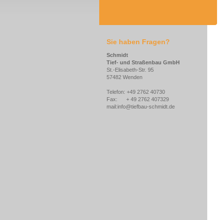
Sie haben Fragen?
Schmidt
Tief- und Straßenbau GmbH
St.-Elisabeth-Str. 95
57482 Wenden
Telefon: +49 2762 40730
Fax: + 49 2762 407329
mail:info@tiefbau-schmidt.de