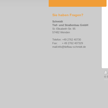
Sie haben Fragen?
Schmidt
Tief- und Straßenbau GmbH
St.-Elisabeth-Str. 95
57482 Wenden
Telefon: +49 2762 40730
Fax: + 49 2762 407329
mail:info@tiefbau-schmidt.de
© 