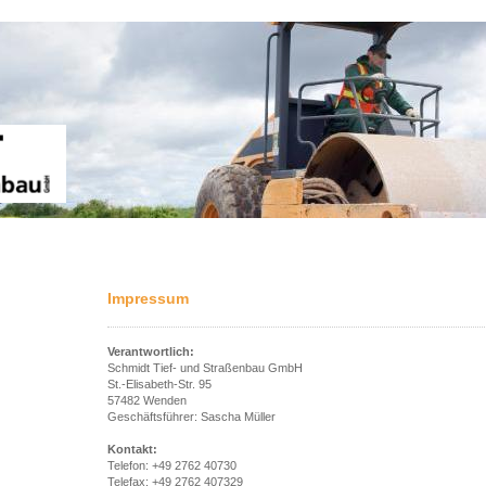
Impressum
Verantwortlich:
Schmidt Tief- und Straßenbau GmbH
St.-Elisabeth-Str. 95
57482 Wenden
Geschäftsführer: Sascha Müller
Kontakt:
Telefon: +49 2762 40730
Telefax: +49 2762 407329