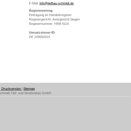
E-Mail:
info@tiefbau-schmidt.de
Registereintrag
Eintragung im Handelsregister
Registergericht: Amtsgericht Siegen
Registernummer: HRB 8114
Umsatzsteuer-ID
DE 249582024
Druckversion
|
Sitemap
Schmidt Tief- und Straßenbau GmbH